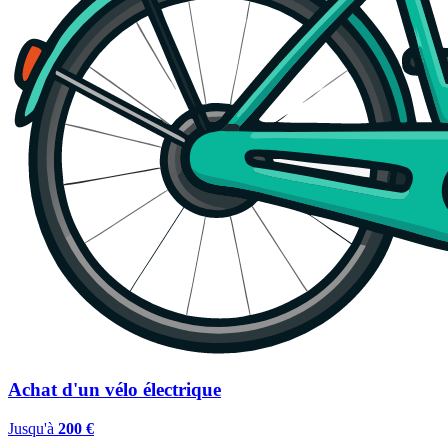
Achat d'un vélo électrique
Jusqu'à
200 €