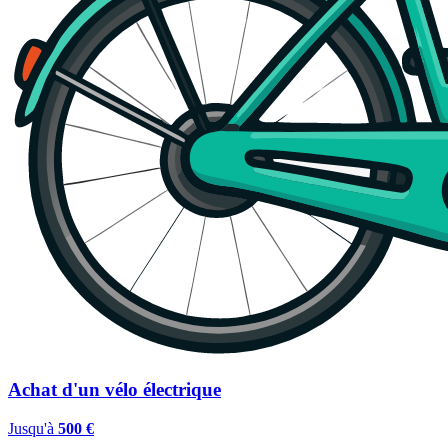
Achat d'un vélo électrique
Jusqu'à
500 €