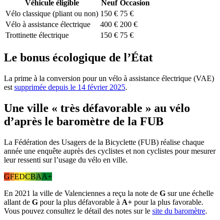
Véhicule éligible
Neuf
Occasion
Vélo classique (pliant ou non)
150 €
75 €
Vélo à assistance électrique
400 €
200 €
Trottinette électrique
150 €
75 €
Le bonus écologique de l’État
La prime à la conversion pour un vélo à assistance électrique (VAE)
est
supprimée depuis le 14 février 2025
.
Une ville « très défavorable » au vélo
d’après le baromètre de la FUB
La Fédération des Usagers de la Bicyclette (FUB) réalise chaque
année une enquête auprès des cyclistes et non cyclistes pour mesurer
leur ressenti sur l’usage du vélo en ville.
G
F
E
D
C
B
A
A+
En 2021 la ville de Valenciennes a reçu la note de
G
sur une échelle
allant de
G
pour la plus défavorable à
A+
pour la plus favorable.
Vous pouvez consultez le détail des notes sur le
site du baromètre
.