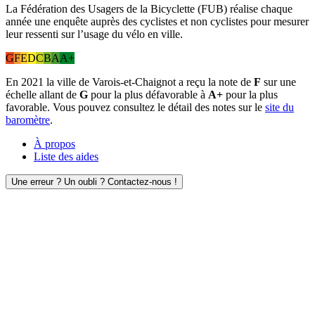
La Fédération des Usagers de la Bicyclette (FUB) réalise chaque
année une enquête auprès des cyclistes et non cyclistes pour mesurer
leur ressenti sur l’usage du vélo en ville.
G
F
E
D
C
B
A
A+
En 2021 la ville de Varois-et-Chaignot a reçu la note de
F
sur une
échelle allant de
G
pour la plus défavorable à
A+
pour la plus
favorable. Vous pouvez consultez le détail des notes sur le
site du
baromètre
.
À propos
Liste des aides
Une erreur ? Un oubli ? Contactez-nous !