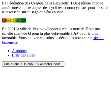
La Fédération des Usagers de la Bicyclette (FUB) réalise chaque
année une enquête auprès des cyclistes et non cyclistes pour mesurer
leur ressenti sur l’usage du vélo en ville.
G
F
E
D
C
B
A
A+
En 2021 la ville de Vezin-le-Coquet a reçu la note de
E
sur une
échelle allant de
G
pour la plus défavorable à
A+
pour la plus
favorable. Vous pouvez consultez le détail des notes sur le
site du
baromètre
.
À propos
Liste des aides
Une erreur ? Un oubli ? Contactez-nous !