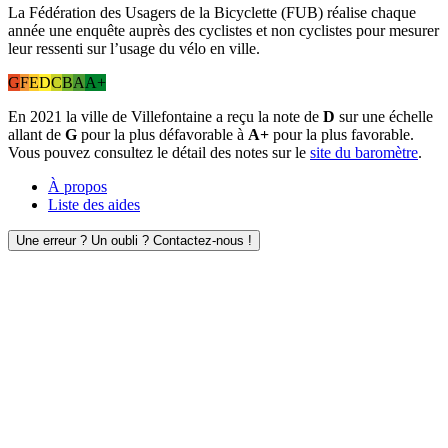
La Fédération des Usagers de la Bicyclette (FUB) réalise chaque
année une enquête auprès des cyclistes et non cyclistes pour mesurer
leur ressenti sur l’usage du vélo en ville.
G
F
E
D
C
B
A
A+
En 2021 la ville de Villefontaine a reçu la note de
D
sur une échelle
allant de
G
pour la plus défavorable à
A+
pour la plus favorable.
Vous pouvez consultez le détail des notes sur le
site du baromètre
.
À propos
Liste des aides
Une erreur ? Un oubli ? Contactez-nous !